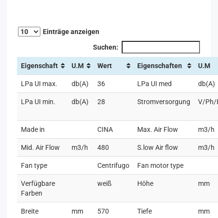
Einträge anzeigen
Suchen:
Eigenschaft
U.M
Wert
Eigenschaften
U.M
LPa UI max.
db(A)
36
LPa UI med
db(A)
LPa UI min.
db(A)
28
Stromversorgung
V/Ph/
Made in
CINA
Max. Air Flow
m3/h
Mid. Air Flow
m3/h
480
S.low Air flow
m3/h
Fan type
Centrifugo
Fan motor type
Verfügbare
weiß
Höhe
mm
Farben
Breite
mm
570
Tiefe
mm