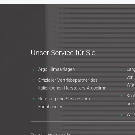
Unser Service für Sie:
Argo Klimaanlagen
Lang
von 
Offizieller Vertriebspartner des
Wär
italienischen Herstellers Argoclima
Kost
Beratung und Service vom
oder
Fachhändler
Wir 
Copyright
Argoklima.de