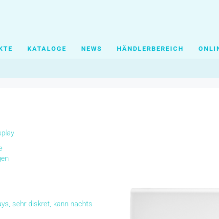
KTE
KATALOGE
NEWS
HÄNDLERBEREICH
ONLI
splay
e
gen
ys, sehr diskret, kann nachts