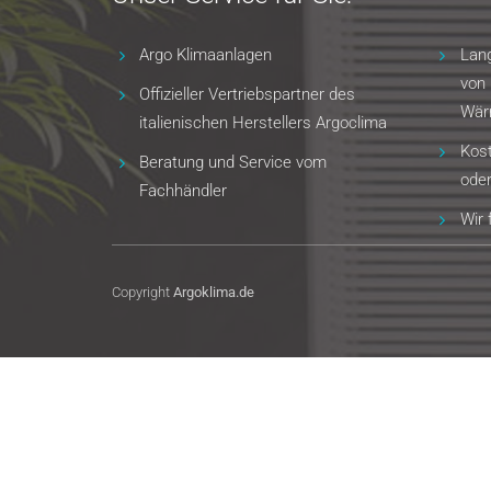
Argo Klimaanlagen
Lang
von 
Offizieller Vertriebspartner des
Wär
italienischen Herstellers Argoclima
Kost
Beratung und Service vom
oder
Fachhändler
Wir 
Copyright
Argoklima.de