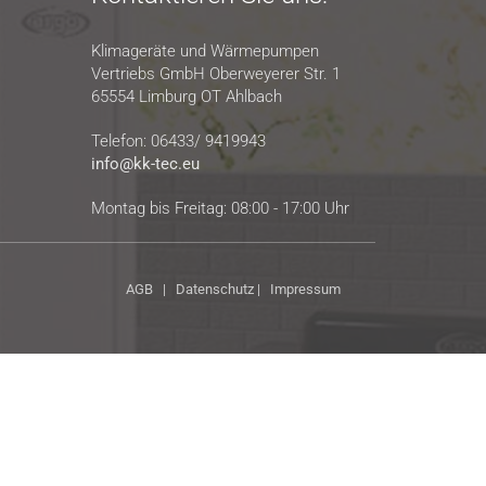
Klimageräte und Wärmepumpen
Vertriebs GmbH Oberweyerer Str. 1
65554 Limburg OT Ahlbach
Telefon: 06433/ 9419943
info@kk-tec.eu
Montag bis Freitag: 08:00 - 17:00 Uhr
AGB
|
Datenschutz
|
Impressum